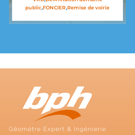
public
,
FONCIER
,
Remise de voirie