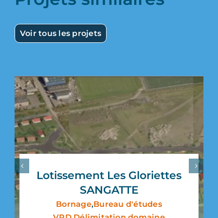
Voir tous les projets
Lotissement Les Gloriettes
SANGATTE
Bornage
,
Bureau d'études
VRD
,
Délimitation domaine