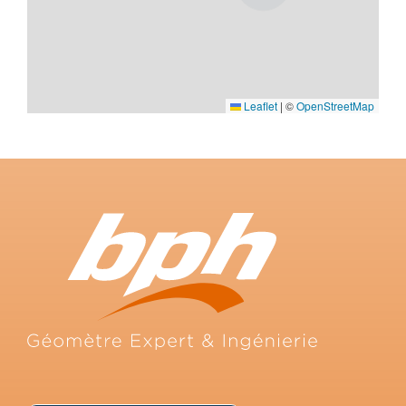
Leaflet
|
©
OpenStreetMap