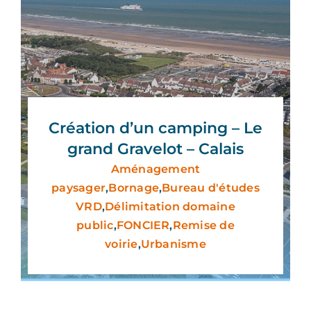
Création d’un camping – Le
grand Gravelot – Calais
Aménagement
paysager
,
Bornage
,
Bureau d'études
VRD
,
Délimitation domaine
public
,
FONCIER
,
Remise de
voirie
,
Urbanisme