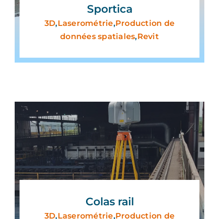
Sportica
3D
,
Laserométrie
,
Production de
données spatiales
,
Revit
Colas rail
3D
,
Laserométrie
,
Production de