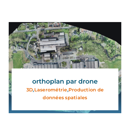
orthoplan par drone
3D
,
Laserométrie
,
Production de
données spatiales