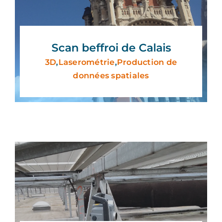
Scan beffroi de Calais
3D
,
Laserométrie
,
Production de
données spatiales