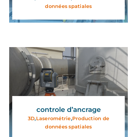
données spatiales
controle d’ancrage
3D
,
Laserométrie
,
Production de
données spatiales